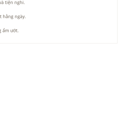
à tiện nghi.
t hằng ngày.
g ẩm ướt.