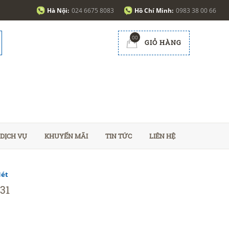
Hà Nội:
024 6675 8083
Hồ Chí Minh:
0983 38 00 66
00
GIỎ HÀNG
DỊCH VỤ
KHUYẾN MÃI
TIN TỨC
LIÊN HỆ
Nét
31