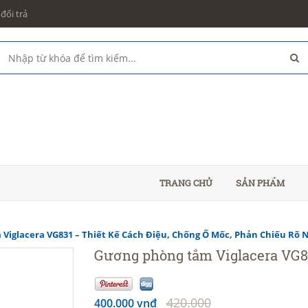
đổi trả
TRANG CHỦ
SẢN PHẨM
iglacera VG831 – Thiết Kế Cách Điệu, Chống Ố Mốc, Phản Chiếu Rõ 
Gương phòng tắm Viglacera VG8
420.000
400.000 vnđ