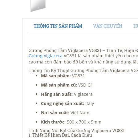
THÔNG TIN SẢN PHẨM
VẬN CHUYỂN
H
Gương Phòng Tắm Viglacera VG831 – Tinh Tế, Hiện Đ
Gương Viglacera
VG831 là sản phẩm thiết yếu cho mọ
cao mà còn đảm bảo độ bền và khả năng sử dụng lâu d
Thông Tin Kỹ Thuật Gương Phòng Tắm Viglacera VG
Mã sản phẩm:
VG831
Mã sản phẩm cũ:
VSD G1
Hãng sản xuất:
Viglacera
Công nghệ sản xuất:
Italy
Nơi sản xuất:
Việt Nam
Kích thước:
500 x 700 x 5mm
Tính Năng Nổi Bật Của Gương Viglacera VG831
1. Thiết Kế Hiện Đại, Cách Điệu