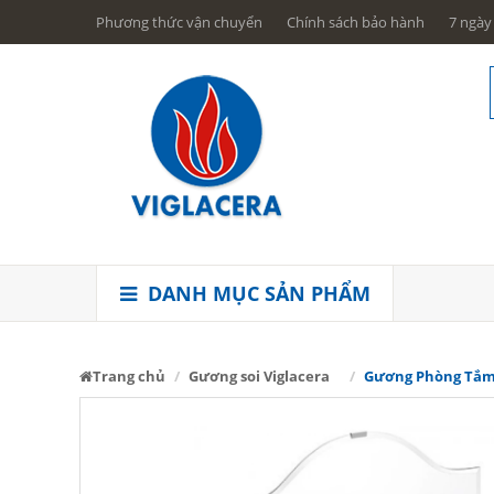
Phương thức vận chuyển
Chính sách bảo hành
7 ngày 
DANH MỤC SẢN PHẨM
Trang chủ
Gương soi Viglacera
Gương Phòng Tắm V