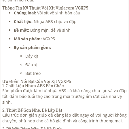
Thông Tin Kỹ Thuật Vòi Xịt Viglacera VGXP5
Chủng loại:
Vòi xịt vệ sinh bồn cầu
Chất liệu:
Nhựa ABS chịu va đập
Bề mặt:
Bóng mịn, dễ vệ sinh
Mã sản phẩm:
VGXP5
Bộ sản phẩm gồm:
Dây xịt
Đầu xịt
Bát treo
Ưu Điểm Nổi Bật Của Vòi Xịt VGXP5
1. Chất Liệu Nhựa ABS Bền Chắc
Sản phẩm được làm từ nhựa ABS có khả năng chịu lực và va đập
tốt, đảm bảo tuổi thọ cao trong môi trường ẩm ướt của nhà vệ
sinh.
2. Thiết Kế Gọn Nhẹ, Dễ Lắp Đặt
Cấu trúc đơn giản giúp dễ dàng lắp đặt ngay cả với người không
chuyên, phù hợp cho cả hộ gia đình và công trình thương mại.
3. Bề Mặt Bóng Mịn, Dễ Vệ Sinh