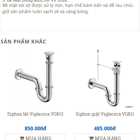
Bề mặt vòi xịt được xử lý mịn, hạn chế bám bẩn và dễ lau chùi,
giữ sản phẩm luôn sạch sẽ và sáng bóng.
SẢN PHẨM KHÁC
Siphon lật Viglacera VG813
Siphon giật Viglacera VG811
850.000đ
485.000đ
MUA HÀNG
MUA HÀNG