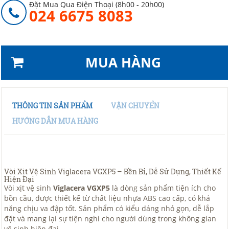
Đặt Mua Qua Điện Thoại (8h00 - 20h00)
024 6675 8083
MUA HÀNG
THÔNG TIN SẢN PHẨM
VẬN CHUYỂN
HƯỚNG DẪN MUA HÀNG
Vòi Xịt Vệ Sinh Viglacera VGXP5 – Bền Bỉ, Dễ Sử Dụng, Thiết Kế
Hiện Đại
Vòi xịt vệ sinh
Viglacera VGXP5
là dòng sản phẩm tiện ích cho
bồn cầu, được thiết kế từ chất liệu nhựa ABS cao cấp, có khả
năng chịu va đập tốt. Sản phẩm có kiểu dáng nhỏ gọn, dễ lắp
đặt và mang lại sự tiện nghi cho người dùng trong không gian
vệ sinh hiện đại.