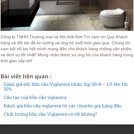
Công ty TNHH Thương mại và Nội thất Kim Tín cảm ơn Quý Khách
hàng và đối tác đã tin tưởng và ủng hộ suốt thời gian qua. Chúng tôi
cam kết nỗ lực hết mình mang đến cho khách hàng những sản phẩm
và dịch vụ tốt nhất! Mong nhận được sự ủng hộ của khách hàng trong
thời gian sắp tới!
Bài viết liên quan :
Giảm giá sốc bồn cầu Viglacera nhân dịp 30/4 – 1/5 lên tới
30%
Cấu tạo của bồn cầu viglacera
Đánh giá bồn cầu viglacera từ các chuyên gia hàng đầu
Chất lượng bồn cầu Viglacera có tốt không?