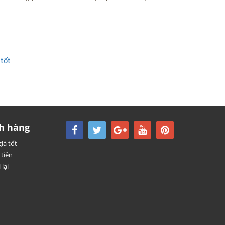
tốt
h hàng
iá tốt
tiện
 lại