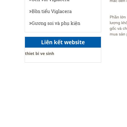
mác đến 
Bồn tiểu Viglacera
Phần lớn 
Gương soi và phụ kiện
lượng khô
gốc và ch
mua sản p
Liên kết website
thiet bi ve sinh