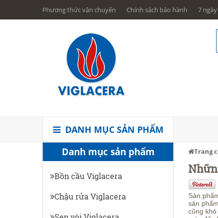
Phương thức vận chuyển
Chính sách bảo hành
7 ngày 
DANH MỤC SẢN PHẨM
Danh mục sản phẩm
Trang 
Những
Bồn cầu Viglacera
Chậu rửa Viglacera
Sản phẩm 
sản phẩm
cũng khó 
Sen vòi Viglacera