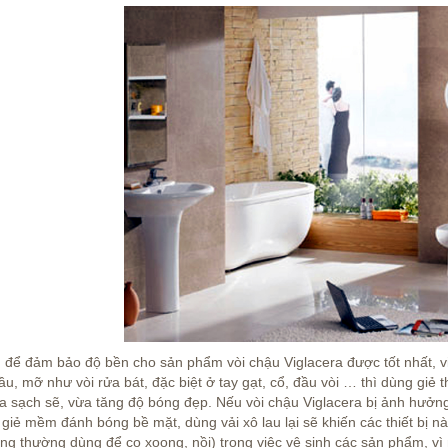
 để đảm bảo độ bền cho sản phẩm vòi chậu Viglacera được tốt nhất, việc
u, mỡ như vòi rửa bát, đặc biệt ở tay gạt, cổ, đầu vòi … thì dùng giẻ
a sạch sẽ, vừa tăng độ bóng đẹp. Nếu vòi chậu Viglacera bị ảnh hưởn
giẻ mềm đánh bóng bề mặt, dùng vải xô lau lại sẽ khiến các thiết bị n
ùng thường dùng để cọ xoong, nồi) trong việc vệ sinh các sản phẩm, vì