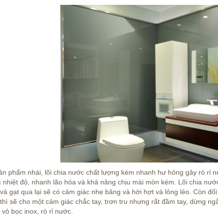
ản phẩm nhái, lõi chia nước chất lượng kém nhanh hư hỏng gây rò rỉ n
 nhiệt độ, nhanh lão hóa và khả năng chịu mài mòn kém. Lõi chia nước 
à gạt qua lại sẽ có cảm giác nhẹ bâng và hời hợt và lỏng lẻo. Còn đối 
 thì sẽ cho một cảm giác chắc tay, trơn tru nhưng rất đầm tay, dừng ng
 vỏ bọc inox, rò rỉ nước.