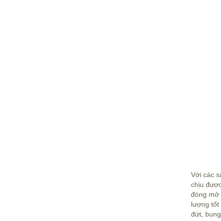
Với các s
chịu được
đóng mở v
lượng tốt
đứt, bung