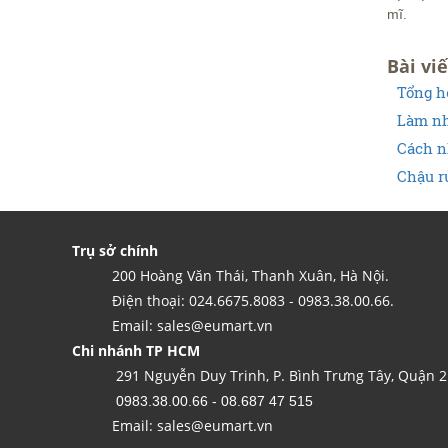
mĩ.
Bài viế
Tổng h
Làm như
Cách nh
Chậu r
Trụ sở chính
200 Hoàng Văn Thái, Thanh Xuân, Hà Nội.
Điện thoại: 024.6675.8083 - 0983.38.00.66.
Email: sales@eumart.vn
Chi nhánh TP HCM
291 Nguyễn Duy Trinh, P. Bình Trưng Tây, Quận 2
0983.38.00.66 - 08.687 47 515
Email: sales@eumart.vn