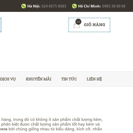
Hà Nội:
024 6675 8083
Hồ Chí Minh:
0983 38 00 66
00
GIỎ HÀNG
DỊCH VỤ
KHUYẾN MÃI
TIN TỨC
LIÊN HỆ
 hàng, trong đó có không ít sản phẩm chất lượng kém,
 phân biệt được chất lượng sản phẩm tốt hay kém và
cera
bởi chúng giống nhau từ kiểu dáng, kích cỡ, nhãn