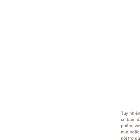
Tuy nhiên
có bám dầ
phẩm, vừ
mút hoặc 
nội trợ d