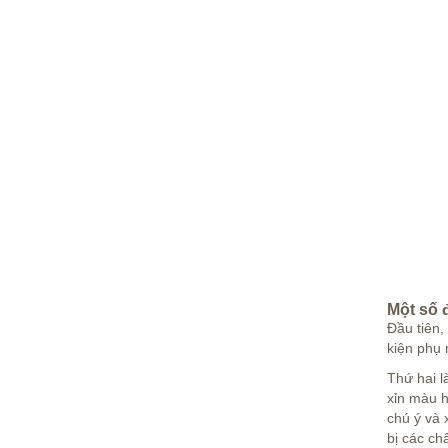
Một số 
Đầu tiên,
kiện phụ 
Thứ hai l
xỉn màu h
chú ý và 
bị các chấ