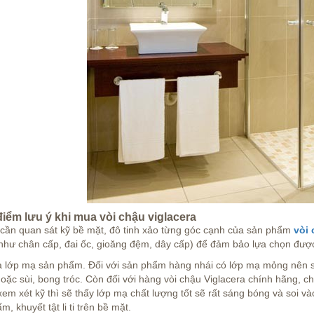
điểm lưu ý khi mua vòi chậu viglacera
 cần quan sát kỹ bề mặt, đô tinh xảo từng góc cạnh của sản phẩm
vòi 
như chân cấp, đai ốc, gioăng đệm, dây cấp) để đảm bảo lựa chọn đượ
à lớp mạ sản phẩm. Đối với sản phẩm hàng nhái có lớp mạ mỏng nên s
oặc sùi, bong tróc. Còn đối với hàng vòi chậu Viglacera chính hãng, 
xem xét kỹ thì sẽ thấy lớp mạ chất lượng tốt sẽ rất sáng bóng và soi 
m, khuyết tật li ti trên bề mặt.