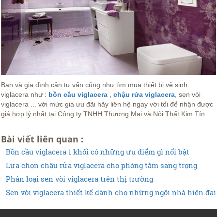
Bạn và gia đình cần tư vấn cũng như tìm mua thiết bị vệ sinh
viglacera như :
bồn cầu viglacera
,
chậu rửa viglacera
, sen vòi
viglacera ... với mức giá ưu đãi hãy liên hệ ngay với tối để nhận được
giá hợp lý nhất tại Công ty TNHH Thương Mại và Nội Thất Kim Tín.
Bài viết liên quan :
Bồn cầu viglacera 1 khối có những ưu điểm gì nổi bật
Lựa chọn chậu rửa viglacera cho phòng tắm sang trọng
Phân loại sen vòi viglacera trên thị trường
Sen vòi viglacera thiết kế dành cho những ngôi nhà hiện đại