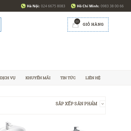
Hà Nội:
024 6675 8083
Hồ Chí Minh:
0983 38 00 66
00
GIỎ HÀNG
DỊCH VỤ
KHUYẾN MÃI
TIN TỨC
LIÊN HỆ
SẮP XẾP SẢN PHẨM