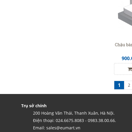
Chậu bà
900.
1
2
Trụ sở chính
200 Hoàng Văn Thái, Thanh Xuân, Hà Nội.
Điện thoại: 024.6675.8083 - 0983.38.00.66.
Email: sales@eumart.vn