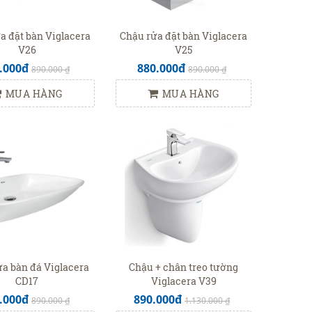
a đặt bàn Viglacera
Chậu rửa đặt bàn Viglacera
V26
V25
.000đ
880.000đ
890.000 ₫
890.000 ₫
MUA HÀNG
MUA HÀNG
a bàn đá Viglacera
Chậu + chân treo tường
CD17
Viglacera V39
.000đ
890.000đ
890.000 ₫
1.130.000 ₫