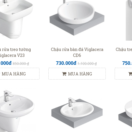
 rửa treo tường
Chậu rửa bàn đá Viglacera
Chậu tr
iglacera V23
CD6
.000đ
730.000đ
750
850.000 ₫
1.100.000 ₫
MUA HÀNG
MUA HÀNG