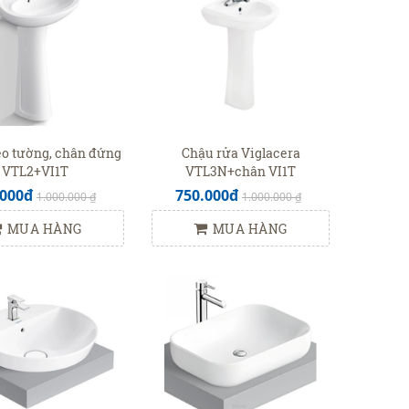
eo tường, chân đứng
Chậu rửa Viglacera
VTL2+VI1T
VTL3N+chân VI1T
.000đ
750.000đ
1.000.000 ₫
1.000.000 ₫
MUA HÀNG
MUA HÀNG