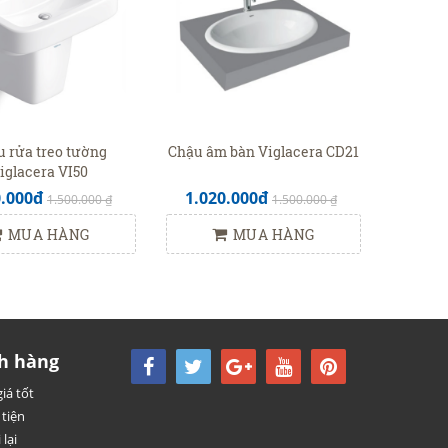
 rửa treo tường
Chậu âm bàn Viglacera CD21
iglacera VI50
0.000đ
1.020.000đ
1.500.000 ₫
1.500.000 ₫
MUA HÀNG
MUA HÀNG
h hàng
iá tốt
tiện
 lại