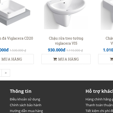
n đá Viglacera CD20
Chậu rửa treo tường
Chậu
viglacera VI5
V
000đ
930.000đ
1.01
1.530.000 ₫
1.110.000 ₫
MUA HÀNG
MUA HÀNG
>
Thông tin
Hỗ trợ khác
Điều khoản sử dụng
Hàng chính hãng-g
Chính sách bảo hành
Thanh toán thuận 
Hướng dẫn mua hàng
Tiết kiệm chi phí đi