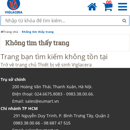
00
Trang chủ
Không tìm thấy trang
Không tìm thấy trang
Trang bạn tìm kiếm không tồn tại
Trờ về trang chủ
Thiết bị vệ sinh Viglacera
Trụ sở chính
200 Hoàng Văn Thái, Thanh Xuân, Hà Nội.
Điện thoại: 024.6675.8083 - 0983.38.00.66.
Email: sales@eumart.vn
Chi nhánh TP HCM
291 Nguyễn Duy Trinh, P. Bình Trưng Tây, Quận 2
0983.38.00.66 - 08.687 47 515