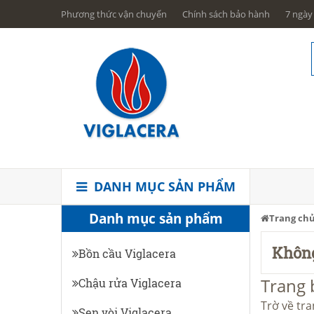
Phương thức vận chuyển
Chính sách bảo hành
7 ngày 
DANH MỤC SẢN PHẨM
Danh mục sản phẩm
Trang ch
Không
Bồn cầu Viglacera
Trang 
Chậu rửa Viglacera
Trờ về tr
Sen vòi Viglacera