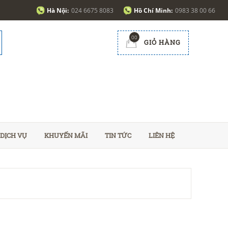
Hà Nội:
024 6675 8083
Hồ Chí Minh:
0983 38 00 66
00
GIỎ HÀNG
DỊCH VỤ
KHUYẾN MÃI
TIN TỨC
LIÊN HỆ