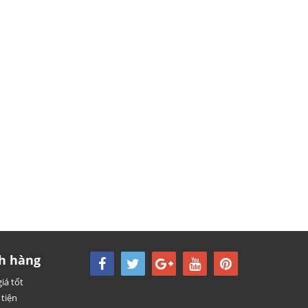
h hàng
iá tốt
tiện