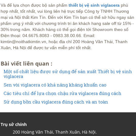
Và để lựa chọn được bộ sản phẩm
thiết bị vệ sinh viglacera
phù
hợp nhất, tốt nhất, vui lòng liên hệ trực tiếp Công ty TNHH Thương
mại và Nội thất Kim Tín. Đến với Kim Tín bạn có thể sở hữu ngay sản
phẩm ưng ý nhất với chương trình tri ân khách hang sale off từ 15% -
30% trong năm. Khách hàng có thể gọi điện tới Showroom theo số
Điện thoại: 04.6675.8083 - 0983.38.00.66. Email:
kimtin@noithatkimtin.vn, hoặc địa chỉ 200 Hoàng Văn Thái, Thanh
Xuân, Hà Nội để được tư vấn miễn phí tốt nhất.
Bài viết liên quan :
Một số chất liệu được sử dụng để sản xuất Thiết bị vệ sinh
viglacera
Sen vòi viglacera có khả năng kháng khuẩn cao
Các tiêu chí để lựa chọn chậu rửa viglacera đúng cách
Sử dụng bồn cầu viglacera đúng cách và an toàn
Trụ sở chính
200 Hoàng Văn Thái, Thanh Xuân, Hà Nội.