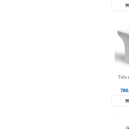
Tiểu 
780