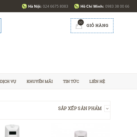
Hà Nội:
024 6675 8083
Hồ Chí Minh:
0983 38 00 66
00
GIỎ HÀNG
DỊCH VỤ
KHUYẾN MÃI
TIN TỨC
LIÊN HỆ
SẮP XẾP SẢN PHẨM