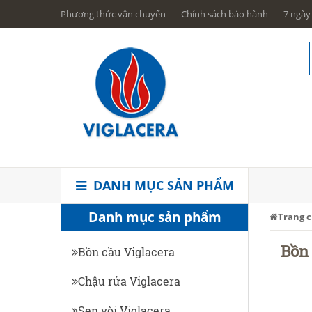
Phương thức vận chuyển
Chính sách bảo hành
7 ngày 
DANH MỤC SẢN PHẨM
Danh mục sản phẩm
Trang 
Bồn 
Bồn cầu Viglacera
Chậu rửa Viglacera
Sen vòi Viglacera