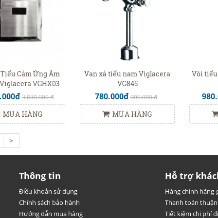
 Tiểu Cảm Ứng Âm
Van xả tiểu nam Viglacera
Vòi tiể
Viglacera VGHX03
VG845
(VG843)
.000đ
780.000đ
980
3.830.000 ₫
900.000 ₫
MUA HÀNG
MUA HÀNG
>
Thông tin
Hỗ trợ khác
Điều khoản sử dụng
Hàng chính hãng-g
Chính sách bảo hành
Thanh toán thuận 
Hướng dẫn mua hàng
Tiết kiệm chi phí đi