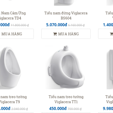
u Nam Cảm Ứng
Tiểu nam đứng Viglacera
Tiểu
iglacera TD4
BS604
.000đ
5.070.000đ
1.40
11.800.000 ₫
6.160.000 ₫
MUA HÀNG
MUA HÀNG
 nam treo tường
Tiểu nam treo tường
Tiểu
Viglacera T9
Viglacera TT1
Vig
.000đ
450.000đ
9.98
2.040.000 ₫
700.000 ₫