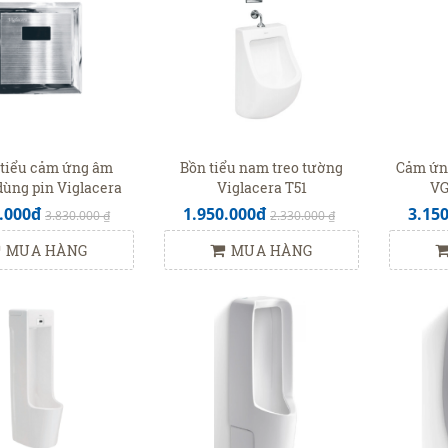
 tiểu cảm ứng âm
Bồn tiểu nam treo tường
Cảm ứn
dùng pin Viglacera
Viglacera T51
VG
843(VGHX03)
.000đ
1.950.000đ
3.15
3.830.000 ₫
2.330.000 ₫
MUA HÀNG
MUA HÀNG