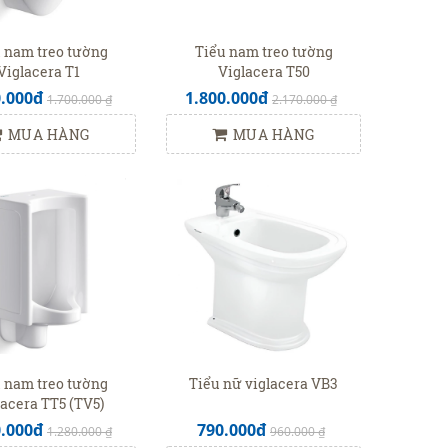
 nam treo tường
Tiểu nam treo tường
Viglacera T1
Viglacera T50
0.000đ
1.800.000đ
1.700.000 ₫
2.170.000 ₫
MUA HÀNG
MUA HÀNG
 nam treo tường
Tiểu nữ viglacera VB3
lacera TT5 (TV5)
0.000đ
790.000đ
1.280.000 ₫
960.000 ₫