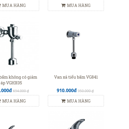
MUA HÀNG
MUA HÀNG
 bấm không có giảm
Van xả tiểu bấm VG841
áp VGHX05
.000đ
910.000đ
694.000 ₫
950.000 ₫
MUA HÀNG
MUA HÀNG