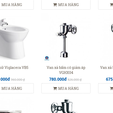
MUA HÀNG
MUA HÀNG
nữ Viglacera VB5
Van xả bấm có giảm áp
Van xả
VGHX04
.000đ
780.000đ
675
960.000 ₫
826.000 ₫
MUA HÀNG
MUA HÀNG