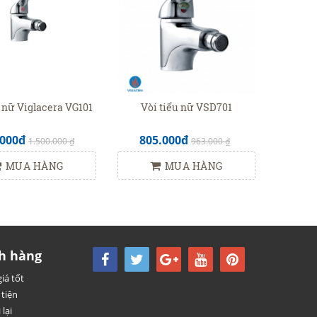
u nữ Viglacera VG101
Vòi tiểu nữ VSD701
.000đ
805.000đ
1.500.000 ₫
963.000 ₫
MUA HÀNG
MUA HÀNG
h hàng
iá tốt
tiện
 lại