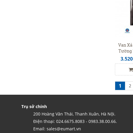
Van Xả
Tường 
3.520
1
2
Trụ sở chính
200 Hoàng Văn Thái, Thanh Xuân, Hà Nội.
Điện thoại: 024.6675.8083 - 0983.38.00.66.
Email: sales@eumart.vn