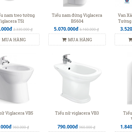
ểu nam treo tường
Tiểu nam đứng Viglacera
Van Xả
iglacera T51
BS604
Tường 
.000đ
5.070.000đ
3.52
2.330.000 ₫
6.160.000 ₫
MUA HÀNG
MUA HÀNG
nữ Viglacera VB5
Tiểu nữ viglacera VB3
Tiểu
.000đ
790.000đ
1.84
960.000 ₫
960.000 ₫