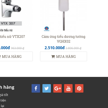
 tiểu nữ VTX207
Cảm ứng tiểu dương tường
VGHX02
.000đ
2.510.000đ
963.000 ₫
2.806.000 ₫
MUA HÀNG
MUA HÀNG
h hàng
iá tốt
tiện
 lại