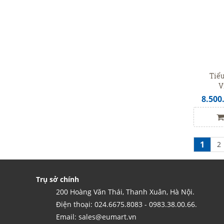
Tiể
V
8.500
1
2
Trụ sở chính
200 Hoàng Văn Thái, Thanh Xuân, Hà Nội.
Điện thoại: 024.6675.8083 - 0983.38.00.66.
Email: sales@eumart.vn