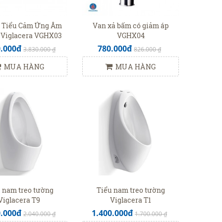
 Tiểu Cảm Ứng Âm
Van xả bấm có giảm áp
Viglacera VGHX03
VGHX04
(VG843)
0.000đ
780.000đ
3.830.000 ₫
826.000 ₫
MUA HÀNG
MUA HÀNG
 nam treo tường
Tiểu nam treo tường
Viglacera T9
Viglacera T1
0.000đ
1.400.000đ
2.040.000 ₫
1.700.000 ₫