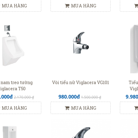
MUA HÀNG
MUA HÀNG
 nam treo tường
Vòi tiểu nữ Viglacera VG101
Tiểu
iglacera T50
Vig
.000đ
980.000đ
9.98
2.170.000 ₫
1.500.000 ₫
MUA HÀNG
MUA HÀNG