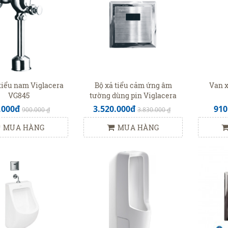
tiểu nam Viglacera
Bộ xả tiểu cảm ứng âm
Van x
VG845
tường dùng pin Viglacera
VG843(VGHX03)
.000đ
3.520.000đ
910
900.000 ₫
3.830.000 ₫
MUA HÀNG
MUA HÀNG