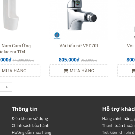
u Nam Cảm Ứng
Vòi tiểu nữ VSD701
Vòi
iglacera TD4
.000đ
805.000đ
800
11.800.000 ₫
963.000 ₫
MUA HÀNG
MUA HÀNG
>
Thông tin
Hỗ trợ khác
Điều khoản sử dụng
Hàng chính hãng-g
Chính sách bảo hành
Thanh toán thuận 
Hướng dẫn mua hàng
Tiết kiệm chi phí đi