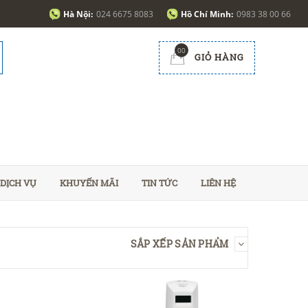
Hà Nội:
024 6675 8083
Hồ Chí Minh:
0983 38 00 66
00
GIỎ HÀNG
DỊCH VỤ
KHUYẾN MÃI
TIN TỨC
LIÊN HỆ
SẮP XẾP SẢN PHẨM