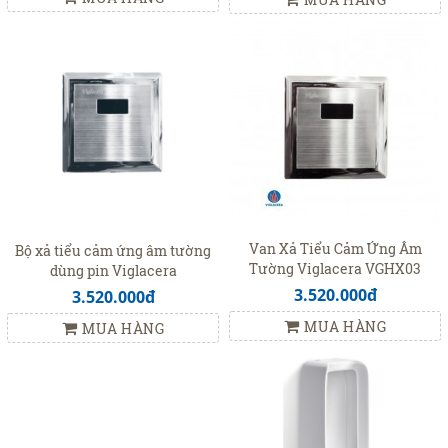
Van Xả Tiểu Cảm Ứng Âm
Bộ xả tiểu cảm ứng âm tường
Tường Viglacera VGHX03
dùng pin Viglacera
(VG843)
VG843(VGHX03)
3.520.000đ
3.520.000đ
MUA HÀNG
MUA HÀNG