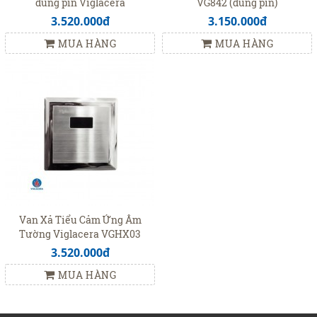
dùng pin Viglacera
VG842 (dùng pin)
VG843(VGHX03)
3.520.000đ
3.150.000đ
MUA HÀNG
MUA HÀNG
Van Xả Tiểu Cảm Ứng Âm
Tường Viglacera VGHX03
(VG843)
3.520.000đ
MUA HÀNG