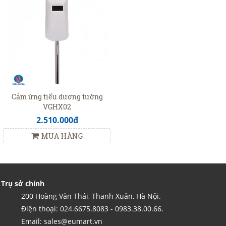
Cảm ứng tiểu dương tường
VGHX02
2.510.000đ
MUA HÀNG
Trụ sở chính
200 Hoàng Văn Thái, Thanh Xuân, Hà Nội.
Điện thoại: 024.6675.8083 - 0983.38.00.66.
Email: sales@eumart.vn