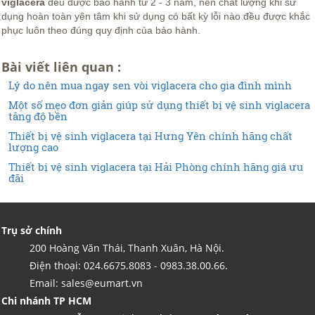
viglacera
đều được bảo hành từ 2 - 3 năm, nên chất lượng khi sử
dụng hoàn toàn yên tâm khi sử dụng có bất kỳ lỗi nào đều được khắc
phục luôn theo đúng quy định của bảo hành.
Bài viết liên quan :
Lý do nên mua ngay sen vòi viglacera cho gia đình mình
Một số mẹo đơn giản giúp sử dụng thiết bị vệ sinh viglacera
tăng độ bền
Thiết bị vệ sinh viglacera tại Hưng Yên chính hãng chất
lượng cao
Thiết bị vệ sinh viglacera tại Hải Phòng chính hãng giá ưu
đãi
Trụ sở chính
200 Hoàng Văn Thái, Thanh Xuân, Hà Nội.
Điện thoại: 024.6675.8083 - 0983.38.00.66.
Email: sales@eumart.vn
Chi nhánh TP HCM