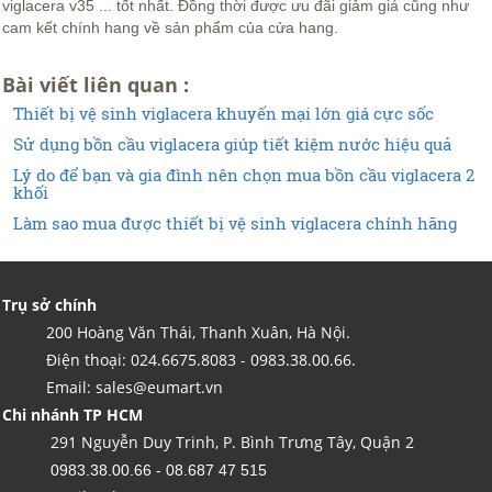
viglacera v35 ... tốt nhất. Đồng thời được ưu đãi giảm giá cũng như
cam kết chính hang về sản phẩm của cửa hang.
Bài viết liên quan :
Thiết bị vệ sinh viglacera khuyến mại lớn giá cực sốc
Sử dụng bồn cầu viglacera giúp tiết kiệm nước hiệu quả
Lý do để bạn và gia đình nên chọn mua bồn cầu viglacera 2
khối
Làm sao mua được thiết bị vệ sinh viglacera chính hãng
Trụ sở chính
200 Hoàng Văn Thái, Thanh Xuân, Hà Nội.
Điện thoại: 024.6675.8083 - 0983.38.00.66.
Email: sales@eumart.vn
Chi nhánh TP HCM
291 Nguyễn Duy Trinh, P. Bình Trưng Tây, Quận 2
0983.38.00.66 - 08.687 47 515