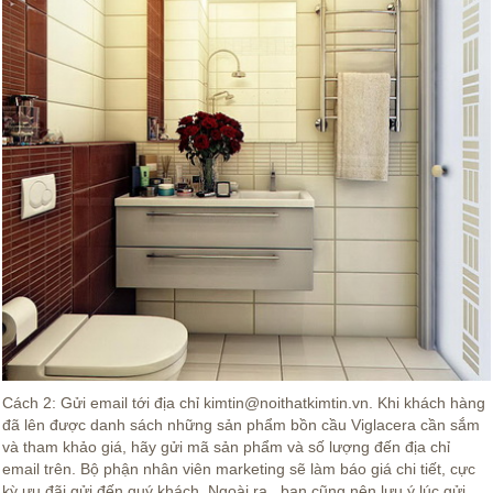
Cách 2: Gửi email tới địa chỉ kimtin@noithatkimtin.vn. Khi khách hàng
đã lên được danh sách những sản phẩm bồn cầu Viglacera cần sắm
và tham khảo giá, hãy gửi mã sản phẩm và số lượng đến địa chỉ
email trên. Bộ phận nhân viên marketing sẽ làm báo giá chi tiết, cực
kỳ ưu đãi gửi đến quý khách. Ngoài ra , bạn cũng nên lưu ý lúc gửi