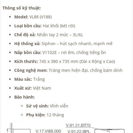
Thông số kỹ thuật:
Model:
VL88 (V188)
Loại bồn cầu:
Hai khối (két rời)
Chế độ xả:
Nhấn tay 2 mức – 3L/6L
Hệ thống xả:
Siphon – hút sạch nhanh, mạnh mẽ
Nắp bồn cầu:
V1102E – rơi êm, chống tiếng ồn
Kích thước:
745 x 380 x 735 mm (Dài x Rộng x Cao)
Công nghệ men:
Tráng men hiện đại, chống bám dính
Màu sắc:
Trắng
Xuất xứ:
Việt Nam
Bảo hành:
Sứ vệ sinh:
Vĩnh viễn
Phụ kiện:
12 tháng