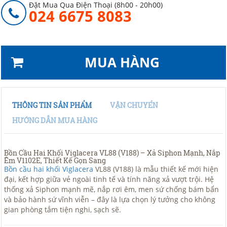
Đặt Mua Qua Điện Thoại (8h00 - 20h00)
024 6675 8083
MUA HÀNG
THÔNG TIN SẢN PHẨM
VẬN CHUYỂN
HƯỚNG DẪN MUA HÀNG
Bồn Cầu Hai Khối Viglacera VL88 (V188) – Xả Siphon Mạnh, Nắp
Êm V1102E, Thiết Kế Gọn Sang
Bồn cầu hai khối Viglacera
VL88 (V188) là mẫu thiết kế mới hiện
đại, kết hợp giữa vẻ ngoài tinh tế và tính năng xả vượt trội. Hệ
thống xả Siphon mạnh mẽ, nắp rơi êm, men sứ chống bám bẩn
và bảo hành sứ vĩnh viễn – đây là lựa chọn lý tưởng cho không
gian phòng tắm tiện nghi, sạch sẽ.