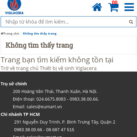
00
Trang chủ
Không tìm thấy trang
Không tìm thấy trang
Trang bạn tìm kiếm không tồn tại
Trờ về trang chủ
Thiết bị vệ sinh Viglacera
Trụ sở chính
200 Hoàng Văn Thái, Thanh Xuân, Hà Nội.
Điện thoại: 024.6675.8083 - 0983.38.00.66.
Email: sales@eumart.vn
Chi nhánh TP HCM
291 Nguyễn Duy Trinh, P. Bình Trưng Tây, Quận 2
0983.38.00.66 - 08.687 47 515