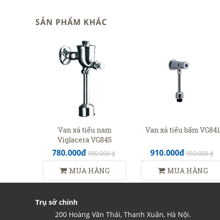
SẢN PHẨM KHÁC
Van xả tiểu nam
Van xả tiểu bấm VG841
Viglacera VG845
780.000đ
910.000đ
900.000 ₫
950.000 ₫
MUA HÀNG
MUA HÀNG
Trụ sở chính
200 Hoàng Văn Thái, Thanh Xuân, Hà Nội.