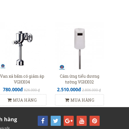
Van xả bấm có giảm áp
Cảm ứng tiểu dương
VGHX04
tường VGHX02
780.000đ
2.510.000đ
826.000 ₫
2.806.000 ₫
MUA HÀNG
MUA HÀNG
h hàng
iá tốt