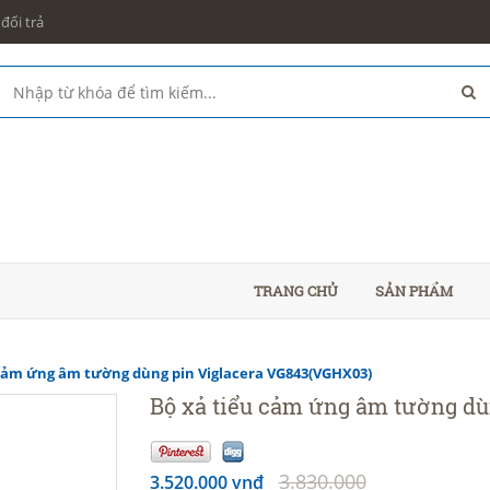
đổi trả
TRANG CHỦ
SẢN PHẨM
 cảm ứng âm tường dùng pin Viglacera VG843(VGHX03)
Bộ xả tiểu cảm ứng âm tường d
3.830.000
3.520.000 vnđ