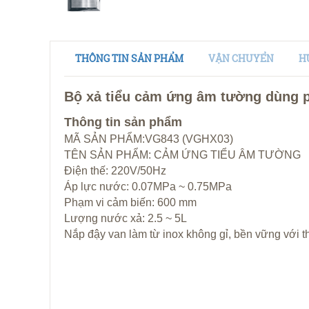
THÔNG TIN SẢN PHẨM
VẬN CHUYỂN
H
Bộ xả tiểu cảm ứng âm tường dùng 
Thông tin sản phẩm
MÃ SẢN PHẨM:VG843 (VGHX03)
TÊN SẢN PHẨM: CẢM ỨNG TIỂU ÂM TƯỜNG
Điện thế: 220V/50Hz
Áp lực nước: 0.07MPa ~ 0.75MPa
Phạm vi cảm biến: 600 mm
Lượng nước xả: 2.5 ~ 5L
Nắp đậy van làm từ inox không gỉ, bền vững với th