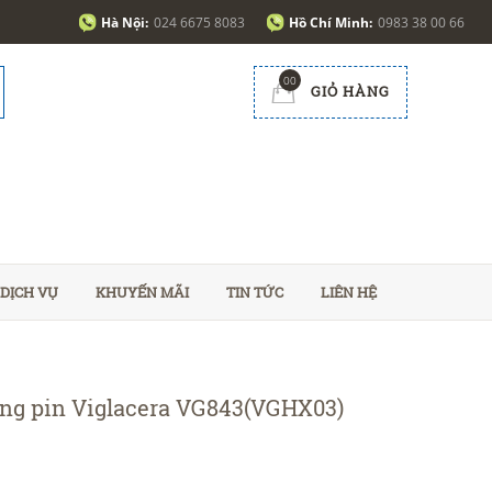
Hà Nội:
024 6675 8083
Hồ Chí Minh:
0983 38 00 66
00
GIỎ HÀNG
DỊCH VỤ
KHUYẾN MÃI
TIN TỨC
LIÊN HỆ
ùng pin Viglacera VG843(VGHX03)