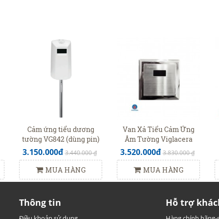
Cảm ứng tiểu dương
Van Xả Tiểu Cảm Ứng
tường VG842 (dùng pin)
Âm Tường Viglacera
VGHX03 (VG843)
3.150.000đ
3.520.000đ
3.440.000 ₫
3.830.000 ₫
MUA HÀNG
MUA HÀNG
Thông tin
Hỗ trợ khác
Điều khoản sử dụng
Hàng chính hãng-g